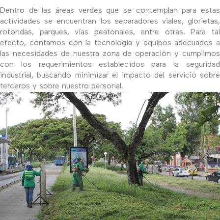
Dentro de las áreas verdes que se contemplan para estas
actividades se encuentran los separadores viales, glorietas,
rotondas, parques, vías peatonales, entre otras. Para tal
efecto, contamos con la tecnología y equipos adecuados a
las necesidades de nuestra zona de operación y cumplimos
con los requerimientos establecidos para la seguridad
industrial, buscando minimizar el impacto del servicio sobre
terceros y sobre nuestro personal.