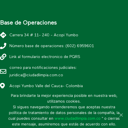
Base de Operaciones
Carrera 34 # 11- 240 - Acopi Yumbo
Número base de operaciones: (602) 6959601
Link al formulario electronico de PQRS
correo para notificaciones judiciales:
juridica@ciudadlimpia.com.co
Acopi Yumbo Valle del Cauca- Colombia
Para brindarte la mejor experiencia posible en nuestra web,
utilizamos cookies.
*Política editorial y condiciones de uso
Si sigues navegando entenderemos que aceptas nuestra
* Política de datos personales
política de tratamiento de datos personales de la compañía, la
cual puedes consultar en
www.ciudadlimpia.com.co
" o cierras
* Mapa de sitio
este mensaje, asumiremos que estás de acuerdo con ello.