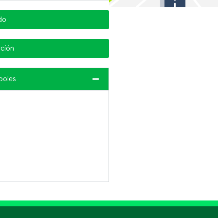
do
cción
boles