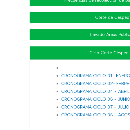
Frecuencias de recolección de ba
Corte de Césped
Lavado Áreas Públi
Ciclo Corte Césped
CRONOGRAMA CICLO 01- ENERO
CRONOGRAMA CICLO 02- FEBRE
CRONOGRAMA CICLO 04 – ABRIL
CRONOGRAMA CICLO 06 – JUNIO
CRONOGRAMA CICLO 07 – JULIO
CRONOGRAMA CICLO 08 – AGO