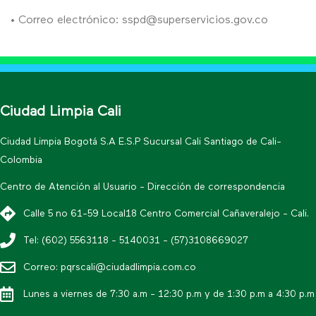
• Correo electrónico:
sspd@superservicios.gov.co
Ciudad Limpia Cali
Ciudad Limpia Bogotá S.A E.S.P Sucursal Cali Santiago de Cali-
Colombia
Centro de Atención al Usuario - Dirección de correspondencia
Calle 5 no 61-59 Local18 Centro Comercial Cañaveralejo - Cali.
Tel: (602) 5563118 - 5140031 - (57)3108669027
Correo: pqrscali@ciudadlimpia.com.co
Lunes a viernes de 7:30 a.m - 12:30 p.m y de 1:30 p.m a 4:30 p.m