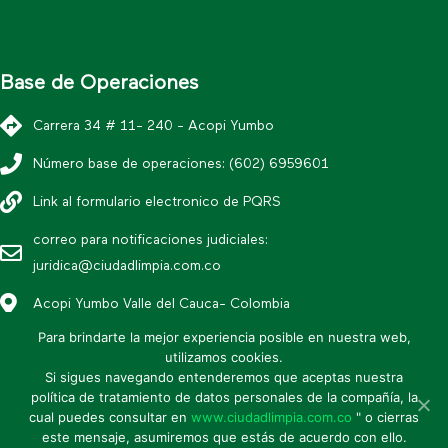
Base de Operaciones
Carrera 34 # 11- 240 - Acopi Yumbo
Número base de operaciones: (602) 6959601
Link al formulario electronico de PQRS
correo para notificaciones judiciales:
juridica@ciudadlimpia.com.co
Acopi Yumbo Valle del Cauca- Colombia
Para brindarte la mejor experiencia posible en nuestra web,
utilizamos cookies.
*Política editorial y condiciones de uso
Si sigues navegando entenderemos que aceptas nuestra
* Política de datos personales
política de tratamiento de datos personales de la compañía, la
cual puedes consultar en
www.ciudadlimpia.com.co
" o cierras
* Mapa de sitio
este mensaje, asumiremos que estás de acuerdo con ello.